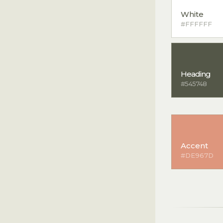
White
#FFFFFF
Heading
#545748
Accent
#DE967D