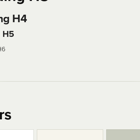
ng H4
g H5
H6
rs