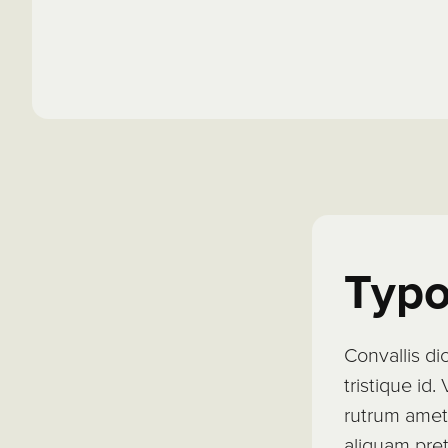
Typo
Convallis di
tristique id.
rutrum amet 
aliquam pre