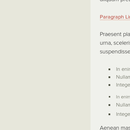
Paragraph Li
Praesent pla
urna, sceler
suspendiss
In eni
Nullam
Intege
In enim
Nullam
Intege
Aenean mass