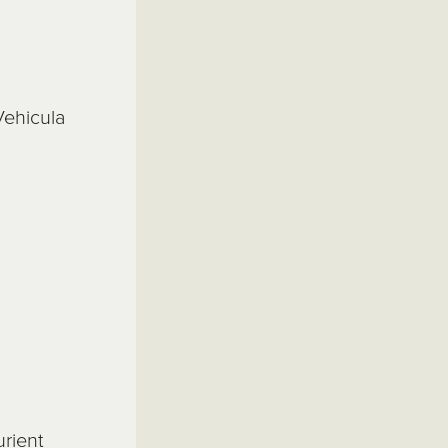
Vehicula
rient