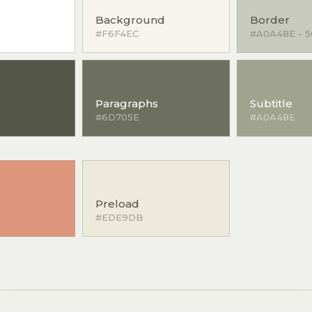
Background
Border
#F6F4EC
#A0A48E - 
Paragraphs
Subtitle
#6D705E
#A0A48E
Preload
#EDE9DB