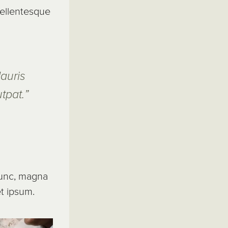
pellentesque
auris
tpat.”
 nunc, magna
et ipsum.