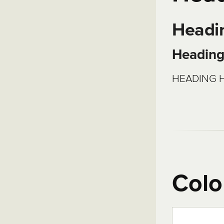
Headi
Headin
HEADING 
Colo