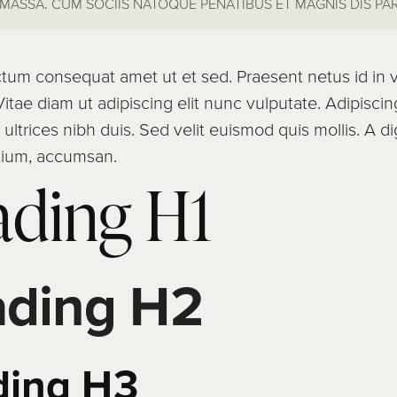
MASSA. CUM SOCIIS NATOQUE PENATIBUS ET MAGNIS DIS PA
ctum consequat amet ut et sed. Praesent netus id in v
 Vitae diam ut adipiscing elit nunc vulputate. Adipiscin
ultrices nibh duis. Sed velit euismod quis mollis. A di
tium, accumsan.
ding H1
ding H2
ding H3