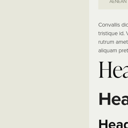
AENEAN 
Convallis di
tristique id.
rutrum amet 
aliquam pre
Hea
Hea
Hea