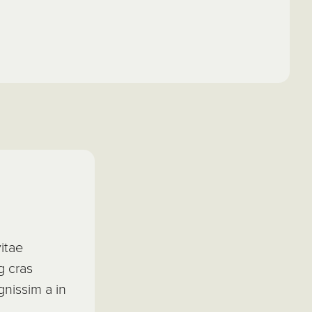
itae
g cras
gnissim a in