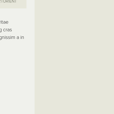
RTURIENT
itae
g cras
gnissim a in