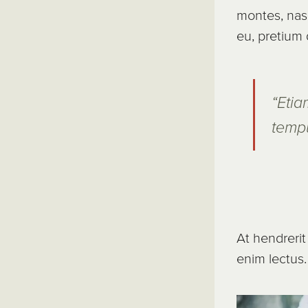
montes, nasc
eu, pretium
“Etia
tempu
At hendrerit
enim lectus.